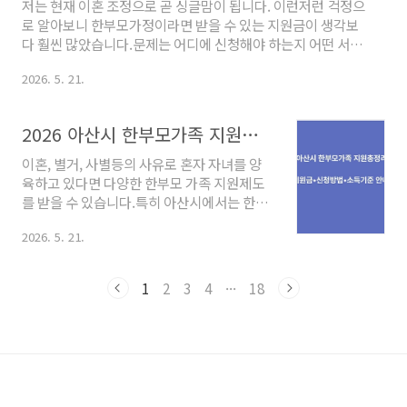
저는 현재 이혼 조정으로 곧 싱글맘이 됩니다. 이런저런 걱정으
요💡 구미시는 국가산업단지 밀집 도시로 경
로 알아보니 한부모가정이라면 받을 수 있는 지원금이 생각보
북에서 복지 예산이 안정적으로 확보된 곳입
다 훨씬 많았습니다.문제는 어디에 신청해야 하는지 어떤 서류
니다.신청하지 않으면 받을 수 없습니다. 아래
가 필요한지 지역마다 달라서 찾기가 어렵다는 것입니다. 저도
에서 해당 항목을 확인하세요.✅ STEP 1. 내
2026. 5. 21.
곧 신청해야 하기에 하나하나 알아낸 정보들을 정리했습니다.
자격 확인해당하는 항목에 체크하세요 이혼·
이 글에서는 전국 공통 지원금을 다음 편부터는 지역별 상세 정
미혼·사별 등 한부모 상태다 만 18세 미만 자
보를 정리합니다.1. 전국 공통 한부모가정지원(국
2026 아산시 한부모가족 지원총정리｜지원금•신청방법•소득기준 안내
녀를 양육 중이다 소득인정액이 기준 중위소
가)──────────────────────────
득 63% 이하다 ..
1. 한부모가족 아동양육비
이혼, 별거, 사별등의 사유로 혼자 자녀를 양
────────────────────────────
육하고 있다면 다양한 한부모 가족 지원제도
대상: 만 18세 미만 자녀 양육 (소득인정액 기준 중위소득
를 받을 수 있습니다.특히 아산시에서는 한부
63% 이하) 금액: 자녀 1인당 월 21만원 신청: 주민센터 방문
모가정을 대상으로 여러 복지제도를 운영하
또는 복지로(bokjiro.g..
2026. 5. 21.
고 있습니다.2026년 기준으로 변경될 수 있
는 지원내용까지 함께 정리해 보겠습니다. 1.
한부모가족 지원 대상은?한부모가족 지원은
1
2
3
4
···
18
단순히 "이혼 여부"만으로 결정되는 것은 아
닙니다. 실제 자녀를 양육하고 있는 상황과 소
득기준 등을 함께 확인하게 됩니다. 대표적인
대상은 다음과 같습니다.이혼 후 자녀를 양육
중인 경우배우자와 별거 중인 경우사별 후 자
녀를 양육하는 경우미혼부 또는 미혼모 가정