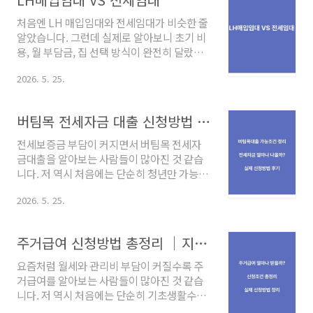
내는 방법까지 정리해 보겠습니다. 가족이 구
치소나 교도소에 수감됐을 때 가장 먼저 드는
처음엔 LH 매입임대와 전세임대가 비슷한 줄
생각은 "어떻게 면회를 가야 하지?"입니다.
알았습니다. 그런데 실제로 알아보니 초기 비
저도 직접 경험했습니다. 배우자가 구치소에
용, 월 부담금, 집 선택 방식이 완전히 달랐습
수감됐을 때 예약은 어디서 하는지 무엇을 가
니다. 특히 한부모가정이라면 “당장 들어갈
져갈 수 있는지 아이를 데려가도 되는지 아무
2026. 5. 25.
수 있는 집”과 “장기적으로 부담이 적은 집”
것도 몰랐습니다. 이 글에서는 구치소·교도소
사이에서 고민하게 되는 경우가 많았습니다.
면회 방법을 처음 가시는 분들 기준으로 순서
오늘은 LH 매입임대와 전세임대를 실제 기준
버팀목 전세자금 대출 신청방법 총정리 ｜조건•금리•실제후기정리
대로 정리했습니다. 📌 구치소 vs 교도소 차이
으로 비교해보겠습니다.2026년 최신 · 한부
🏢 구치..
모가정 완전비교LH 매입임대 vs 전세임대뭐
전세보증금 부담이 커지면서 버팀목 전세자
가 더 유리할까?내 상황에 맞는 것을 선택해야
금대출을 알아보는 사람들이 많아진 것 같습
더 빠르고 저렴하게 입주할 수 있습니다💡
니다. 저 역시 처음에는 단순히 청년만 가능한
LH 전세임대(1편)를 먼저 읽고 오시면 더 이
상품인 줄 알았습니다. 하지만 실제로 알아보
해하기 쉽습니다.이 글은 매입임대와 전세임
2026. 5. 25.
니 신혼부부나 일반 무주택 세대주 등 다양한
대를 상세 비교하고내 상황에 맞는 선택 방법
조건으로 신청 가능한 경우가 있었습니다. 오
을 안내합니다.🔍 한눈에 비교내가 집 선택🏠
늘은 버팀목 전세자금대출 신청방법과 조건,
주거급여 신청방법 총정리 ｜지원조건과 실제신청절차정리
전세임대집 선택내가 직접월 임대료1~3만원
실제로 가장 헷갈렸던 부분들을 정리해보겠
초기비용..
습니다.1. 핵심요약* 버팀목 전세자금대출은
요즘처럼 월세와 관리비 부담이 커질수록 주
정부지원 전세대출 상품입니다. * 소득과 무
거급여를 알아보는 사람들이 많아진 것 같습
주택 조건 확인이 중요합니다. * 금리는 일반
니다. 저 역시 처음에는 단순히 기초생활수급
전세대출보다 낮은 편이었습니다. * 은행 방
자만 가능한 줄 알았습니다. 하지만 실제로 알