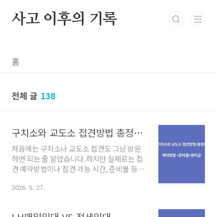
본문 바로가기
사고 이후의 기록
홈
전체 글
138
구치소와 교도소 접견방법 총정리｜예약방법 •준비물•영치금
처음에는 구치소나 교도소 접견도 그냥 방문
하면 되는 줄 알았습니다.하지만 실제로는 접
견 예약방법이나 접견 가능 시간, 준비물 등 생
각보다 확인해야 할 부분이 많았습니다.특히
2026. 5. 27.
처음 접견 가는 경우 긴장도 되고 절차도 복잡
하게 느껴질 수 있었습니다.오늘은 구치소·교
도소 접견방법과 예약방법, 준비물, 영치금 보
LH매입임대 VS 전세임대