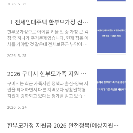
문 전 사전조건 확인이 중요했습니다. * 임대
2026. 5. 25.
아보니 소득인정액 기준에 따라 주거급여 대
차계약 전 대출 가능 여부 확인이 필요했습니
상이 되는 경우도 있었습니다. 오늘은 주거급
다. 2. 버팀목 전세자금대출이란? 버팀목 전세
여 신청방법과 지원조건, 실제 신청절차를 정
LH전세임대주택 한부모가정 신청조건｜보증금과 신청절차 정리
자금대출은 무주택 세대주 등을 대상으로 전
리해 보겠습니다. 1. 핵심요약* 주거급여는 임
세보증금을 지원하는 ..
차료와 주거비 부담을 지원하는 제도입니다.
한부모가정으로 아이를 키울 일 중 가장 큰 걱
* 소득인정액 기준 충족 여부가 중요합니다. *
정 중 하나가 주거문제였습니다. 현재 집은 이
월세 거주자뿐 아니라 자가가구도 일부 지원
사를 가야할 것 같은데 전세보증금 부담이 커
가능했습니다. * 주민센터 또는 복지로에서
지다 보니 LH전세임대주택을 많이 찾아보게
신청할 수 있습니다. * 지역과 가구원 수에 따
2026. 5. 25.
되었습니다.처음에는 단순히 신청만 하면 되
라 지원금 차이가 있을 수 있습니다. 2. 주거급
는 줄 알았는데 실제로는 소득기준이나 조건,
여란?주거급여는 소득이 일정 기준 이하인 가
신청절차 등 확인해야 할 부분이 생각보다 많
2026 구미시 한부모가족 지원 총정리｜타지역보다 다른 특별지원정리까지
구를 대상으로 주거비 부담을 지원하는 제도
았습니다.오늘은 한부모가정 기준으로 LH 전
입니다.처음..
세임대주택 신청방법과 조건을 정리해보겠습
구미시는 최근 가족지원 정책과 출산•양육 지
니다.1. 핵심요약한부모가정은 LH전세 임대
원을 확대하면서 다른 지역보다 생활밀착형
지원대상 가능성이 있습니다.소득기준과 자
지원이 강화되고 있다는 평가를 받고 있습니
격조건 확인이 중요합니다.보증금 일부를 지
다. 2026년 기준 구미시 한부모가정이 받을
원받는 방식입니다.지역별 공급 물량 차이가
2026. 5. 24.
수 있는 주요 혜택과 구미시만의 특징을 정리
있을 수 있습니다.신청 전 주민센터 및 LH 공
해 보았습니다. 1. 구미시 한부모가족 지원금
고 확인이 중요합니다.2. LH 전세임대주택이
계산기2026년 최신 · 구미시 추가지원 반영
한부모가정 지원금 2026 완전정복(예상지원금 계산기)
란?LH가 집주인과 전세계약을 직접 맺고 그
구미시 한부모가정지원금 총정리국가·경북
집을 한부모가정에게 시..
도·구미시 추가지원금까지한눈에 확인하세