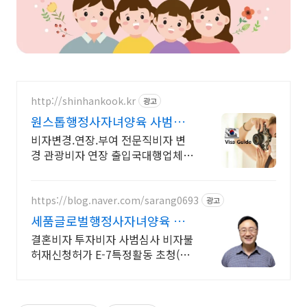
http://shinhankook.kr
광고
원스톱행정사자녀양육 사범심
사 한국법위반 비자변경
비자변경.연장.부여 전문직비자 변
경 관광비자 연장 출입국대행업체
투자비자D8 전문회사
https://blog.naver.com/sarang0693
광고
세품글로벌행정사자녀양육 사
증발급전문
결혼비자 투자비자 사범심사 비자불
허재신청허가 E-7특정활동 초청(배
우자.가족) 해외 국내범죄 사증발급
은 세품행정사로