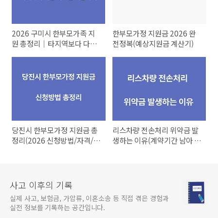
2026 구미시 한부모가족 지
한부모가정 지원금 2026 완
원 총정리｜타지역보다 다른
전정복(예상지원금 계산기)
특별지원정리까지
당진시 한부모가정 지원금 총
리스차량 전손처리 위약금 발
정리(2026 신청방법/자격/금
생하는 이유(계약기간 남아 있
액 상세안내)
으면 꼭 읽으세요)
사고 이후의 기록
실제 사고, 보험금, 가압류, 이혼소송 등 직접 겪은 경험과
실전 정보를 기록하는 공간입니다.