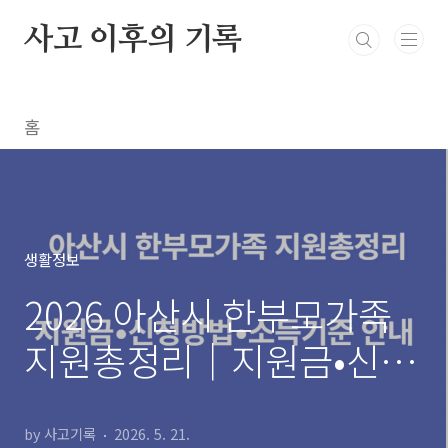
본문 바로가기
사고 이후의 기록
홈
생활정보
2026 아산시 한부모가족
지원총정리｜지원금•신청
방법•소득기준 안내
by 사고기록
2026. 5. 21.