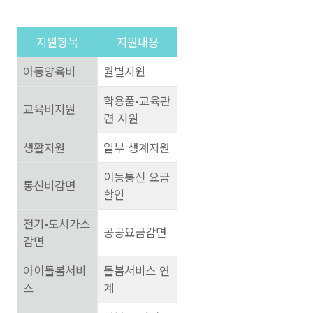
지원항목
지원내용
아동양육비
월별지원
학용품•교육관
교육비지원
련 지원
생활지원
일부 생계지원
이동통신 요금
통신비감면
할인
전기•도시가스
공공요금감면
감면
아이돌봄서비
돌봄서비스 연
스
계