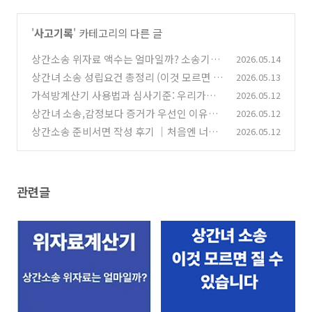
'
사고기록
' 카테고리의 다른 글
상간소송 위자료 액수는 얼마일까? 소송기간
2026.05.14
과 예측계산기 총정
상간녀 소송 성립요건 총정리 (이것 모르면 소
2026.05.13
(0)
송해도 질 수 있습니다.)
가석방계산기 사용법과 심사기준: 우리가족
2026.05.12
(0)
은 언제 돌아올까?
상간녀 소송,감정보다 증거가 우선인 이유와
2026.05.12
(0)
합법적 수집법
상간소송 준비서면 작성 후기 ｜처음엔 너무
2026.05.12
(0)
막막했습니다.
(0)
관련글