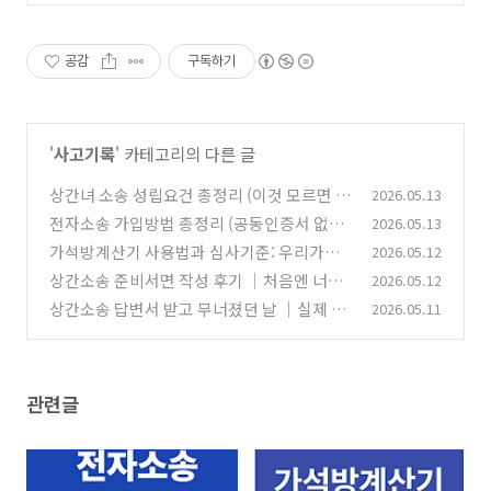
공감
구독하기
'
사고기록
' 카테고리의 다른 글
상간녀 소송 성립요건 총정리 (이것 모르면 소
2026.05.13
송해도 질 수 있습니다.)
전자소송 가입방법 총정리 (공동인증서 없어
2026.05.13
(0)
도 가능/2026최신)
가석방계산기 사용법과 심사기준: 우리가족
2026.05.12
(0)
은 언제 돌아올까?
상간소송 준비서면 작성 후기 ｜처음엔 너무
2026.05.12
(0)
막막했습니다.
상간소송 답변서 받고 무너졌던 날 ｜실제 대
2026.05.11
(0)
응과정 후기
(0)
관련글