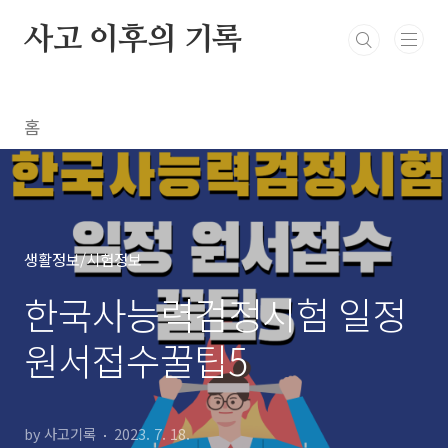
본문 바로가기
사고 이후의 기록
홈
생활정보/시험정보
한국사능력검정시험 일정
원서접수꿀팁5
by 사고기록
2023. 7. 18.