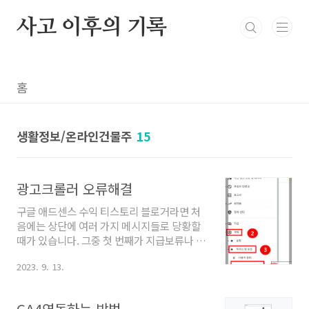
본문 바로가기
사고 이후의 기록
홈
생활정보/온라인건물주
15
광고크롤러 오류해결
구글 애드센스 수익 티스토리 블로거라면 처
음에는 상단에 여러 가지 메시지들로 당황할
때가 있습니다. 그중 첫 번째가 지급보류나 광
고크롤러에 오류일 것입니다. 당황하지 말고
2023. 9. 13.
해결해 보아요. 광고크롤러 오류 해결 전에 티
스토리를 하고 애드센스를 하면서 정말 많이
듣는 단어 크롤러 듯은 무엇일까요? 쉽게 말하
GA4연동하는 방법