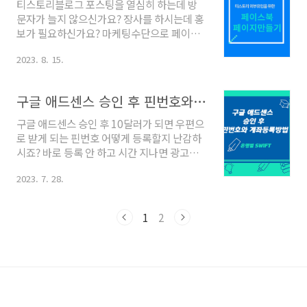
티스토리블로그 포스팅을 열심히 하는데 방
하면 다음 저품질 걸린다.라는 명확한 답은 없
문자가 늘지 않으신가요? 장사를 하시는데 홍
습니다. 블로그에 관한 이야기는 모두' ~ 카더
보가 필요하신가요? 마케팅수단으로 페이스
라 통신'과 같이 많은 이들이 공통적으로 하는
북 페이지만큼 효과 좋은 게 없다는 걸 알고 계
이야기들이 맞다고 가정할 뿐 100% 정답은
2023. 8. 15.
신가요? 블로그 방문자가 유독 많은 사람들은
없다고 합니다. 여러 이야기들 중에서 나만의
꼭 한다는 페이스북페이지 만들기 3분이면 됩
방식으로 테스트도 해보고 하나하나 채우고
니다. 페이스북계정은 개인적으로 활용할 수
구글 애드센스 승인 후 핀번호와 계좌등록방법
바꿔가며 티스토리블로그를 운영하는 것이
도 있고 페이스북 페이지를 만들어 비즈니스
다음 최적화도 ..
계정으로 활용할 수 있습니다. 이 방법을 잘 알
구글 애드센스 승인 후 10달러가 되면 우편으
아두시면 인스타그램과도 연동하여 활용할
로 받게 되는 핀번호 어떻게 등록할지 난감하
수 있고 티스토리블로그로 애드센스를 하시
시죠? 바로 등록 안 하고 시간 지나면 광고가
면서 방문객이 적어 스트레스 받거나, 외부유
중단되니 받자마자 계좌등록까지 3분만에 끝
입 방법을 모르시는 분은 꼭 활용하시기 바랍
2023. 7. 28.
내 보아요. 핀번호등록방법 1. 핀번호 등록하
니다. 페이스북페이지 만들기 페이스북페이
기 전 구글 애드센스 승인 후 10달러가 되는
지를 만들기는 PC와 휴대폰 모두 가능합니다.
날 애드센스 홈페이지 메인화면에 빨간 경고
1
2
저는 PC에서의 반법을 설명드리겠습니다. 1.
메시지가 뜹니다. 연동해 놓은 g메일에도 안
PC에서 페이스북에로그인합니다 ..
내 메일이 옵니다. 지급보류라는 메시지를 보
는 순간 당황하지 마세요. 계좌번호 등록하라
는 메시지입니다. 청구서가 집에 우편으로 도
착하기까지 또 2~4주 정도 걸린다고 하니 걱
정 말고 기다리시면 됩니다. 2. 애드센스 신청