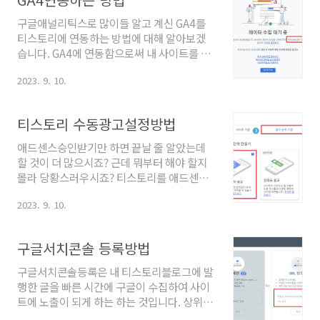
면 로봇이 우리가 써 놓은 포스팅을 읽어 내는
것을 말합니다. 구글자체 크롤러, 애드센스광
구글애널리틱스로 많이들 알고 계신 GA4를
고 크롤러, 서치콘솔크롤러 이렇게 각각 작동
티스토리에 연동하는 방법에 대해 알아보겠
을 합니다. 크롤러의 보고서는 주 1회 정도 업
습니다. GA4에 연동함으로써 내 사이트를 자
데이트되고 자동실행됩니다. 각각의 크롤러
세하게 분석하고 측정함으로써 블로그 개선
가 있기 때문에 애드센스광고크롤러에 오류
2023. 9. 10.
및 애드센스 수익향상에 도움을 받을 수 있습
메시지가 떠도 구글 상위노출이 될 수 있고 구
니다. GA4연동하는 방법 GA4와 티스토리를
글 상위노출이 되었는데 광고크롤러에는 오
연동하는 방법 중 가장 빠른 방법은 티스토리
티스토리 수동광고설정방법
류가 생길 수 있는 구조라 생각하시면 됩니다.
에 플러그인으로 접속하는 방법입니다. 1. 티
광고크롤러 오류원인 ..
스토리관리화면-플러그인-애널리틱스-설정
애드센스승인받기만 하면 끝날 줄 알았는데
하러 가기 티스토리플러그인에서 설정하러
할 것이 더 많으시죠? 근데 뭐부터 해야 할지
가기를 누르면 GA4화면으로 바로 이동합니
몰라 당황스러우시죠? 티스토리를 애드센스
다. 가입메뉴가 나오면 구글G메일로 로그인
수익을 위한 블로그로 쓰신다면 광고설정부
해주시면 되고 가입한 적이 있으신 분들은 아
2023. 9. 10.
터 하셔야겠죠? 서식관리로 간편하게 수동광
래와 같은 화면이 나오면 차례대로 입력하시
고설정해서 계속 재활용하는 방법 알려드릴
면 됩니다. 2. 계정 만들기 새 계정이름-이름은
테니 얼른 설정해 보세요. 티스토리 수동광고
구글서치콘솔 등록방법
본인이 마음대로 정하면 되나 만약 애드센스
설정 티스토리 수동광고설정을 하는 이유는
수익이 여러 군데에서 발생하고 있..
자동광고설정만으로도 구글애드센스수익을
구글서치콘솔등록은 내 티스토리블로그에 발
올릴수 있지만 자동광고는 내가 원하는 위치
행한 글을 빠른 시간에 구글이 수집하여 사이
나 광고크기를 정할 수가 없습니다. 방문자가
트에 노출이 되게 하는 하는 것입니다. 상위노
광고를 많이 누를수록 수익이 많이 생긴다는
출을 바라고 글을 발행하는데 노출자체가 안