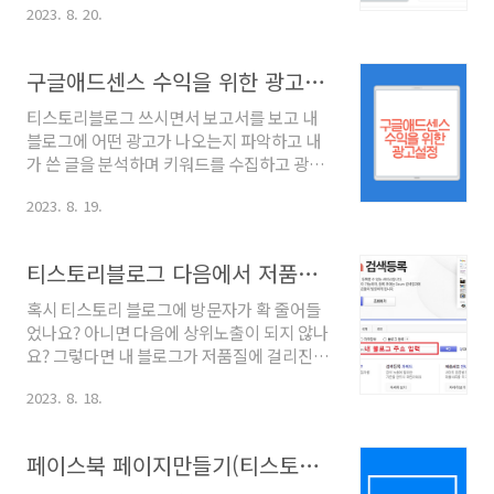
걸 생각하면 같은 광고라도 어느 위치에 있는
2023. 8. 20.
되면 안 되겠죠? 쉽고 빠르게 등록하는 방법이
가에 따라 또 어떤 광고인가에 따라 누를 수도
니 적용해서 블로그글이 노출이 잘 되게 설정
있고 아누를 수도 있는 것이니 분석을 통해 광
해 주세요. 구글서치콘솔이란? 구글에서 무료
구글애드센스 수익을 위한 광고설정
고설정만 잘해도 애드센스 수익이 훨씬 많이
로제 공하는 서비스이며 쿠글서치콘솔에 등
올라갈 수 있으니 우리는 티스토리에 ..
록된 사이트의 구글검색결과를 모니터링하고
티스토리블로그 쓰시면서 보고서를 보고 내
문제를 파악하고 해결할 수 있도록 도와줍니
블로그에 어떤 광고가 나오는지 파악하고 내
다. 어느 사이트의 어느 글에서 어느 키워드로
가 쓴 글을 분석하며 키워드를 수집하고 광고
유입과 트래픽이 일어나는지를 파악할 수 있
설정만 잘해도 구글애드센스 수익을 올릴 수
고 어떤 글이 구글에 등록이 안 되는지 안되면
2023. 8. 19.
있는 거 알고 계신가요? 구글애드센스 수익을
안되는 이유는 무엇인지를 쉽게 파악해서 수
위한 광고설정 구글애드센스 수익을 위한 광
정할 수 있습니다. 구글서치콘솔 등록방법 1
고설정은 CTR을 높이는 방법, CPC를 높이는
티스토리블로그 다음에서 저품질 확인하는 방법
1. 검색창에 구글서치콘솔을 입력한 후 사이
방법이 있습니다. 우선 우리는 승인신청 시 광
트에 방문합니다. 2. URL..
고설정을 자동으로 해 두었을 겁니다. 일일이
혹시 티스토리 블로그에 방문자가 확 줄어들
우리가 광고코드를 넣어주지 않아도 구글에
었나요? 아니면 다음에 상위노출이 되지 않나
서 자동으로 블로그에 광고를 송출해 줍니다.
요? 그렇다면 내 블로그가 저품질에 걸리진 않
광고종류와 수는 블로그마다 다릅니다. 방문
았는지 현재 최적화인지 확인하는 방법 따라
자가 들어와서 광고를 누르는 경우는 크게 두
2023. 8. 18.
해 보시고 블로그 잘 유지하는 꿀팁까지 챙겨
가지일 경우가 높습니다. 1. 내가 원하는 광고
가셔요. 티스토리블로그 다음 저품질 티스토
가 나올경우(예를들면 다음 달에 여행을 가려
리블로그 다음 저품질은 왜 걸리는 걸까요? 어
페이스북 페이지만들기(티스토리 외부유입)
고 했는데 여행 관련 할인광고가 뜬다면 눌러
떤 분이 다음은 숨만 쉬어도 저품질 걸린다고
보지 않겠습니까? ..
말해서 한참 웃었던 기억이 있습니다. 이렇게