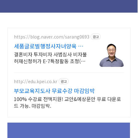
https://blog.naver.com/sarang0693
광고
세품글로벌행정사자녀양육 사
증발급전문
결혼비자 투자비자 사범심사 비자불
허재신청허가 E-7특정활동 초청(배
우자.가족) 해외 국내범죄 사증발급
은 세품행정사로
http://edu.kpei.co.kr
광고
부모교육지도사 무료수강 마감임박
100% 수강료 전액지원! 교안&예상문안 무료 다운로
드 가능. 마감임박.