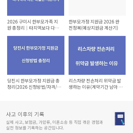
2026 구미시 한부모가족 지
한부모가정 지원금 2026 완
원 총정리｜타지역보다 다른
전정복(예상지원금 계산기)
특별지원정리까지
당진시 한부모가정 지원금 총
리스차량 전손처리 위약금 발
정리(2026 신청방법/자격/금
생하는 이유(계약기간 남아 있
액 상세안내)
으면 꼭 읽으세요)
사고 이후의 기록
실제 사고, 보험금, 가압류, 이혼소송 등 직접 겪은 경험과
실전 정보를 기록하는 공간입니다.