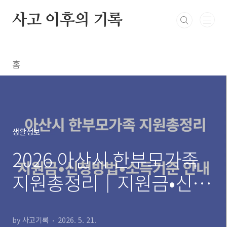
본문 바로가기
사고 이후의 기록
홈
생활정보
2026 아산시 한부모가족
지원총정리｜지원금•신청
방법•소득기준 안내
by 사고기록
2026. 5. 21.