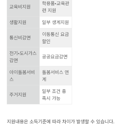
학용품•교육관
교육비지원
련 지원
생활지원
일부 생계지원
이동통신 요금
통신비감면
할인
전기•도시가스
공공요금감면
감면
아이돌봄서비
돌봄서비스 연
스
계
일부 조건 충
주거지원
족시 가능
지원내용은 소득기준에 따라 차이가 발생할 수 있습니다.