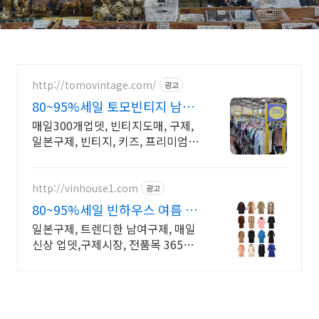
http://tomovintage.com/
광고
80~95%세일 토모빈티지 남여
드렌디구제
매일300개업뎃, 빈티지도매, 구제,
일본구제, 빈티지, 키즈, 프리미엄,
Y2K
http://vinhouse1.com
광고
80~95%세일 빈하우스 여름 신
상품 업데이트
일본구제, 트렌디한 남여구제, 매일
신상 업뎃,구제시장, 전품목 365일
세일!