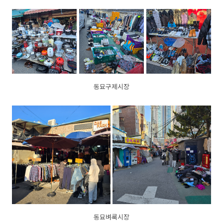
동묘구제시장
동묘벼룩시장