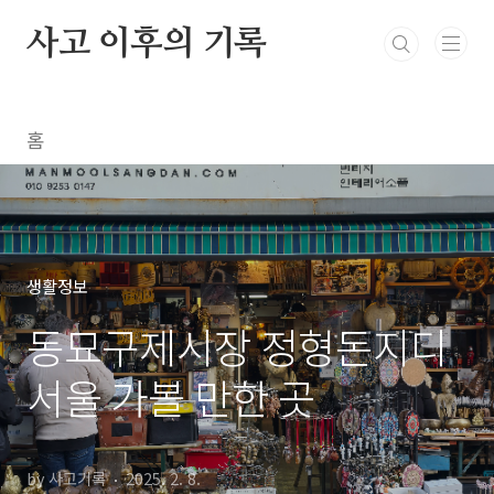
본문 바로가기
사고 이후의 기록
홈
생활정보
동묘구제시장 정형돈지디
서울 가볼 만한 곳
by 사고기록
2025. 2. 8.