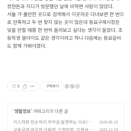
정현돈과 지디가 방문했던 날에 비하면 사람이 많았다.
서울 가 볼만한 곳으로 검색해서 이곳저곳 다녀보면 한 번으
로 만족하고 두 번 찾지 않는 곳이 많은데 동묘구제시장은
잊을 만할 때쯤 한 번씩 들러보고 싶다는 생각이 들었다. 초
등학생 딸아이도 같은 생각이라고 하니 다음에는 동묘갈비
도 함께 가봐야겠다.
5
구독하기
'
생활정보
' 카테고리의 다른 글
리스차량 전손처리 위약금 발생하는 이유(계
2026.05.20
약기간 남아 있으면 꼭 읽으세요)
교육급여 바우처 사용처, 신청방법, 지원금액
2025.12.29
(0)