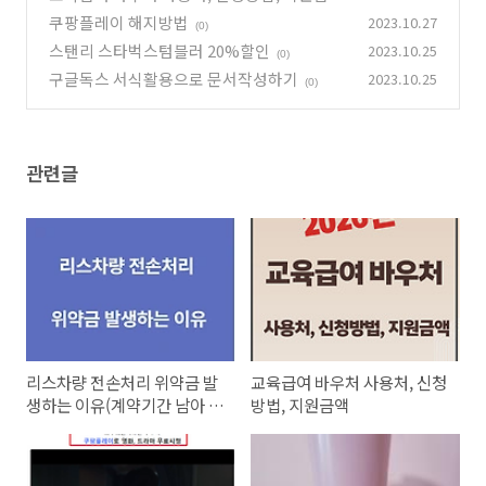
쿠팡플레이 해지방법
2023.10.27
(0)
(0)
스탠리 스타벅스텀블러 20%할인
2023.10.25
(0)
구글독스 서식활용으로 문서작성하기
2023.10.25
(0)
관련글
리스차량 전손처리 위약금 발
교육급여 바우처 사용처, 신청
생하는 이유(계약기간 남아 있
방법, 지원금액
으면 꼭 읽으세요)